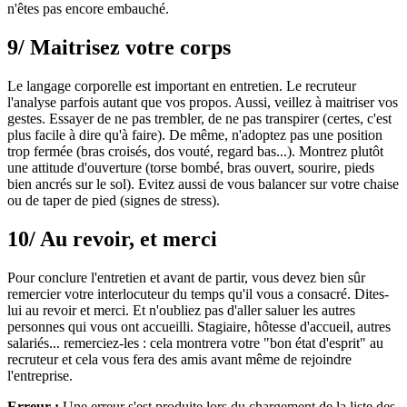
n'êtes pas encore embauché.
9/ Maitrisez votre corps
Le langage corporelle est important en entretien. Le recruteur
l'analyse parfois autant que vos propos. Aussi, veillez à maitriser vos
gestes. Essayer de ne pas trembler, de ne pas transpirer (certes, c'est
plus facile à dire qu'à faire). De même, n'adoptez pas une position
trop fermée (bras croisés, dos vouté, regard bas...). Montrez plutôt
une attitude d'ouverture (torse bombé, bras ouvert, sourire, pieds
bien ancrés sur le sol). Evitez aussi de vous balancer sur votre chaise
ou de taper de pied (signes de stress).
10/ Au revoir, et merci
Pour conclure l'entretien et avant de partir, vous devez bien sûr
remercier votre interlocuteur du temps qu'il vous a consacré. Dites-
lui au revoir et merci. Et n'oubliez pas d'aller saluer les autres
personnes qui vous ont accueilli. Stagiaire, hôtesse d'accueil, autres
salariés... remerciez-les : cela montrera votre "bon état d'esprit" au
recruteur et cela vous fera des amis avant même de rejoindre
l'entreprise.
Erreur :
Une erreur s'est produite lors du chargement de la liste des