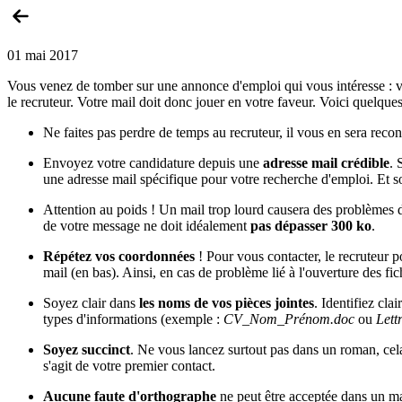
01 mai 2017
Vous venez de tomber sur une annonce d'emploi qui vous intéresse : vo
le recruteur. Votre mail doit donc jouer en votre faveur. Voici quelque
Ne faites pas perdre de temps au recruteur, il vous en sera recon
Envoyez votre candidature depuis une
adresse mail crédible
. 
une adresse mail spécifique pour votre recherche d'emploi. Et
Attention au poids ! Un mail trop lourd causera des problèmes de
de votre message ne doit idéalement
pas dépasser 300 ko
.
Répétez vos coordonnées
! Pour vous contacter, le recruteur 
mail (en bas). Ainsi, en cas de problème lié à l'ouverture des fi
Soyez clair dans
les noms de vos pièces jointes
. Identifiez cl
types d'informations (exemple :
CV_Nom_Prénom.doc
ou
Let
Soyez succinct
. Ne vous lancez surtout pas dans un roman, cela f
s'agit de votre premier contact.
Aucune faute d'orthographe
ne peut être acceptée dans un mai