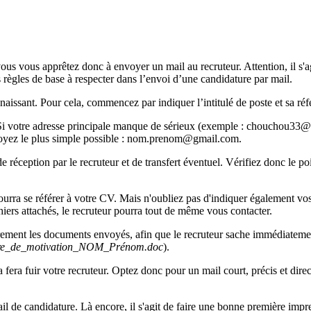
us vous apprêtez donc à envoyer un mail au recruteur. Attention, il s'a
s règles de base à respecter dans l’envoi d’une candidature par mail.
naissant. Pour cela, commencez par indiquer l’intitulé de poste et sa réf
Si votre adresse principale manque de sérieux (exemple : chouchou33@g
 soyez le plus simple possible : nom.prenom@gmail.com.
 réception par le recruteur et de transfert éventuel. Vérifiez donc le po
pourra se référer à votre CV. Mais n'oubliez pas d'indiquer également v
chiers attachés, le recruteur pourra tout de même vous contacter.
airement les documents envoyés, afin que le recruteur sache immédiatemen
tre_de_motivation_NOM_Prénom.doc
).
era fuir votre recruteur. Optez donc pour un mail court, précis et direct.
l de candidature. Là encore, il s'agit de faire une bonne première impres