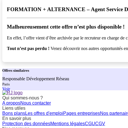
FORMATION + ALTERNANCE – Agent Service Des
Malheureusement cette offre n’est plus disponible !️
En effet, l’offre vient d’être archivée par le recruteur en charge de c
Tout n’est pas perdu !
Venez découvrir nos autres opportunités e
Offres
similaires
Responsable Développement Réseau
Paris
Voir
Qui sommes-nous ?
A propos
Nous contacter
Liens utiles
Bons plans
Les offres d'emploi
Pages entreprises
Nos partenair
En savoir plus
Protection des données
Mentions légales
CGU
CGV