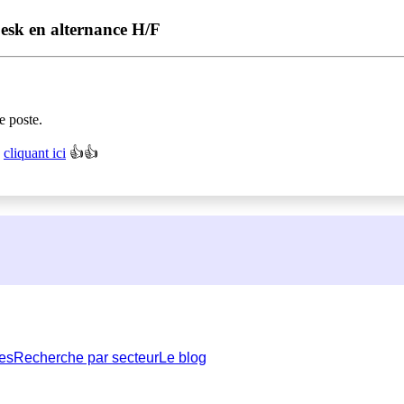
k en alternance H/F
e poste.
n
cliquant ici
👍👍
es
Recherche par secteur
Le blog