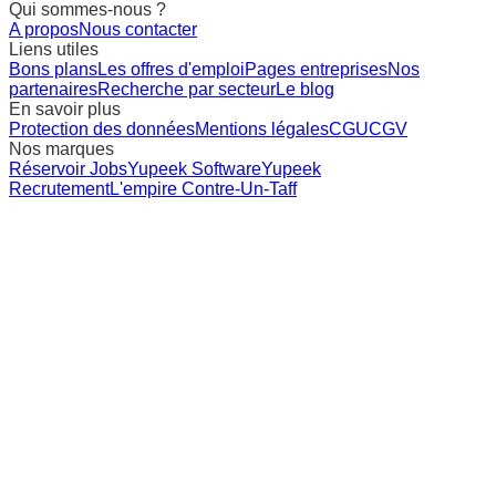
Qui sommes-nous ?
A propos
Nous contacter
Liens utiles
Bons plans
Les offres d'emploi
Pages entreprises
Nos
partenaires
Recherche par secteur
Le blog
En savoir plus
Protection des données
Mentions légales
CGU
CGV
Nos marques
Réservoir Jobs
Yupeek Software
Yupeek
Recrutement
L'empire Contre-Un-Taff