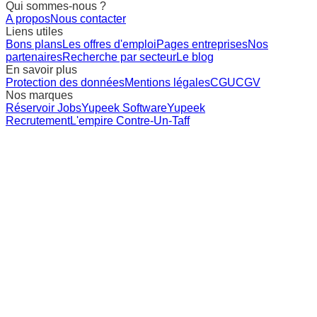
Qui sommes-nous ?
A propos
Nous contacter
Liens utiles
Bons plans
Les offres d'emploi
Pages entreprises
Nos
partenaires
Recherche par secteur
Le blog
En savoir plus
Protection des données
Mentions légales
CGU
CGV
Nos marques
Réservoir Jobs
Yupeek Software
Yupeek
Recrutement
L'empire Contre-Un-Taff