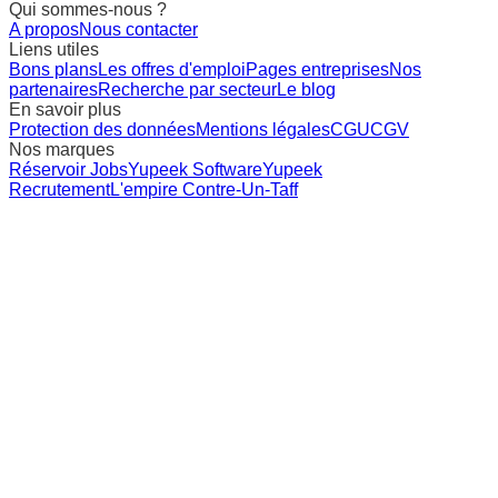
Qui sommes-nous ?
A propos
Nous contacter
Liens utiles
Bons plans
Les offres d'emploi
Pages entreprises
Nos
partenaires
Recherche par secteur
Le blog
En savoir plus
Protection des données
Mentions légales
CGU
CGV
Nos marques
Réservoir Jobs
Yupeek Software
Yupeek
Recrutement
L'empire Contre-Un-Taff