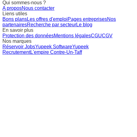
Qui sommes-nous ?
A propos
Nous contacter
Liens utiles
Bons plans
Les offres d'emploi
Pages entreprises
Nos
partenaires
Recherche par secteur
Le blog
En savoir plus
Protection des données
Mentions légales
CGU
CGV
Nos marques
Réservoir Jobs
Yupeek Software
Yupeek
Recrutement
L'empire Contre-Un-Taff