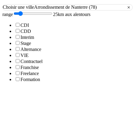
×
Choisir une ville
Arrondissement de Nanterre (78)
range
25km aux alentours
CDI
CDD
Interim
Stage
Alternance
VIE
Contractuel
Franchise
Freelance
Formation