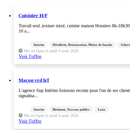
range
25km aux alentours
CDI
Cuisinier H/F
CDD
Interim
Travail seul ,texture mixé, cuisine maison Horaires 8h-18h3
10 a...
Stage
Alternance
VIE
Interim
Hôtellerie, Restauration, Métier de bouche
Scherw
Contractuel
Mis en ligne le jeudi 6 août 2026
Franchise
Voir l'offre
Freelance
Formation
Maçon vrd h/f
L'agence Sup Intérim Soissons recrute pour l'un de ses clien
signalisa...
Interim
Bâtiment, Travaux publics
Laon
Mis en ligne le jeudi 6 août 2026
Voir l'offre