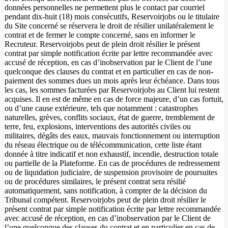
données personnelles ne permettent plus le contact par courriel
pendant dix-huit (18) mois consécutifs, Reservoirjobs ou le titulaire
du Site concerné se réservera le droit de résilier unilatéralement le
contrat et de fermer le compte concerné, sans en informer le
Recruteur. Reservoirjobs peut de plein droit résilier le présent
contrat par simple notification écrite par lettre recommandée avec
accusé de réception, en cas d’inobservation par le Client de l’une
quelconque des clauses du contrat et en particulier en cas de non-
paiement des sommes dues un mois après leur échéance. Dans tous
les cas, les sommes facturées par Reservoirjobs au Client lui restent
acquises. Il en est de même en cas de force majeure, d’un cas fortuit,
ou d’une cause extérieure, tels que notamment : catastrophes
naturelles, grèves, conflits sociaux, état de guerre, tremblement de
terre, feu, explosions, interventions des autorités civiles ou
militaires, dégâts des eaux, mauvais fonctionnement ou interruption
du réseau électrique ou de télécommunication, cette liste étant
donnée à titre indicatif et non exhaustif, incendie, destruction totale
ou partielle de la Plateforme. En cas de procédures de redressement
ou de liquidation judiciaire, de suspension provisoire de poursuites
ou de procédures similaires, le présent contrat sera résilié
automatiquement, sans notification, à compter de la décision du
Tribunal compétent. Reservoirjobs peut de plein droit résilier le
présent contrat par simple notification écrite par lettre recommandée
avec accusé de réception, en cas d’inobservation par le Client de
l’une quelconque des clauses du contrat et en particulier en cas de