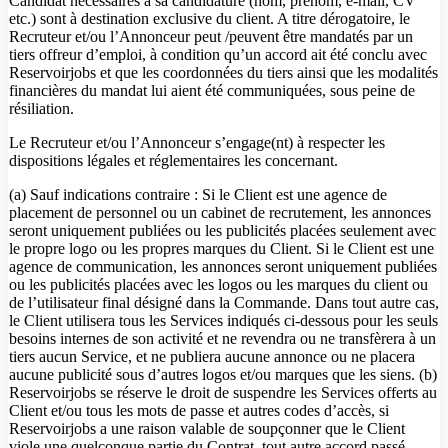
Candidat nécessaires à sa candidature (nom, prénom, e-mail, CV
etc.) sont à destination exclusive du client. A titre dérogatoire, le
Recruteur et/ou l’Annonceur peut /peuvent être mandatés par un
tiers offreur d’emploi, à condition qu’un accord ait été conclu avec
Reservoirjobs et que les coordonnées du tiers ainsi que les modalités
financières du mandat lui aient été communiquées, sous peine de
résiliation.
Le Recruteur et/ou l’Annonceur s’engage(nt) à respecter les
dispositions légales et réglementaires les concernant.
(a) Sauf indications contraire : Si le Client est une agence de
placement de personnel ou un cabinet de recrutement, les annonces
seront uniquement publiées ou les publicités placées seulement avec
le propre logo ou les propres marques du Client. Si le Client est une
agence de communication, les annonces seront uniquement publiées
ou les publicités placées avec les logos ou les marques du client ou
de l’utilisateur final désigné dans la Commande. Dans tout autre cas,
le Client utilisera tous les Services indiqués ci-dessous pour les seuls
besoins internes de son activité et ne revendra ou ne transfèrera à un
tiers aucun Service, et ne publiera aucune annonce ou ne placera
aucune publicité sous d’autres logos et/ou marques que les siens. (b)
Reservoirjobs se réserve le droit de suspendre les Services offerts au
Client et/ou tous les mots de passe et autres codes d’accès, si
Reservoirjobs a une raison valable de soupçonner que le Client
viole une quelconque partie du Contrat, tout autre accord passé