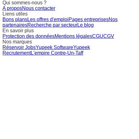
Qui sommes-nous ?
A propos
Nous contacter
Liens utiles
Bons plans
Les offres d'emploi
Pages entreprises
Nos
partenaires
Recherche par secteur
Le blog
En savoir plus
Protection des données
Mentions légales
CGU
CGV
Nos marques
Réservoir Jobs
Yupeek Software
Yupeek
Recrutement
L'empire Contre-Un-Taff