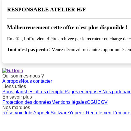
RESPONSABLE ATELIER H/F
Malheureusement cette offre n’est plus disponible !️
En effet, l’offre vient d’être archivée par le recruteur en charge de c
Tout n’est pas perdu !
Venez découvrir nos autres opportunités e
Qui sommes-nous ?
A propos
Nous contacter
Liens utiles
Bons plans
Les offres d'emploi
Pages entreprises
Nos partenair
En savoir plus
Protection des données
Mentions légales
CGU
CGV
Nos marques
Réservoir Jobs
Yupeek Software
Yupeek Recrutement
L'empire