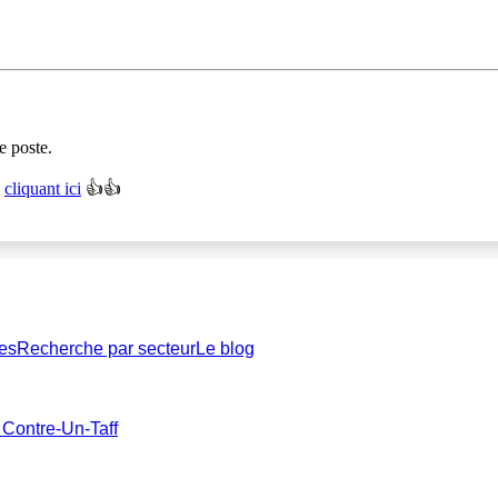
e poste.
n
cliquant ici
👍👍
es
Recherche par secteur
Le blog
 Contre-Un-Taff