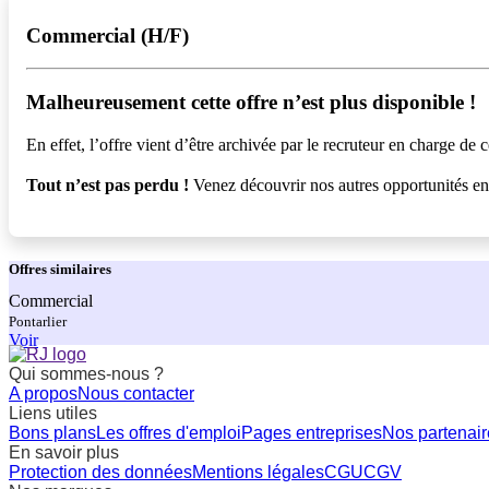
Commercial (H/F)
Malheureusement cette offre n’est plus disponible !️
En effet, l’offre vient d’être archivée par le recruteur en charge de c
Tout n’est pas perdu !
Venez découvrir nos autres opportunités e
Offres
similaires
Commercial
Pontarlier
Voir
Qui sommes-nous ?
A propos
Nous contacter
Liens utiles
Bons plans
Les offres d'emploi
Pages entreprises
Nos partenair
En savoir plus
Protection des données
Mentions légales
CGU
CGV