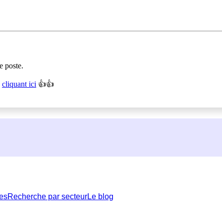
e poste.
n
cliquant ici
👍👍
es
Recherche par secteur
Le blog