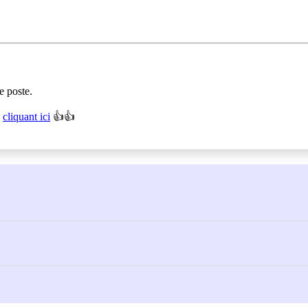
e poste.
n
cliquant ici
👍👍