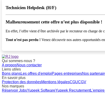
Technicien Helpdesk (H/F)
Malheureusement cette offre n’est plus disponible !️
En effet, l’offre vient d’être archivée par le recruteur en charge de c
Tout n’est pas perdu !
Venez découvrir nos autres opportunités e
Qui sommes-nous ?
A propos
Nous contacter
Liens utiles
Bons plans
Les offres d'emploi
Pages entreprises
Nos partenair
En savoir plus
Protection des données
Mentions légales
CGU
CGV
Nos marques
Réservoir Jobs
Yupeek Software
Yupeek Recrutement
L'empire