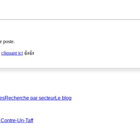
e poste.
n
cliquant ici
👍👍
es
Recherche par secteur
Le blog
 Contre-Un-Taff