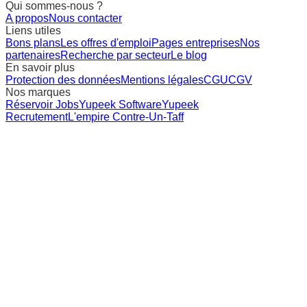
Qui sommes-nous ?
A propos
Nous contacter
Liens utiles
Bons plans
Les offres d'emploi
Pages entreprises
Nos
partenaires
Recherche par secteur
Le blog
En savoir plus
Protection des données
Mentions légales
CGU
CGV
Nos marques
Réservoir Jobs
Yupeek Software
Yupeek
Recrutement
L'empire Contre-Un-Taff