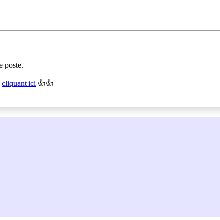
e poste.
n
cliquant ici
👍👍