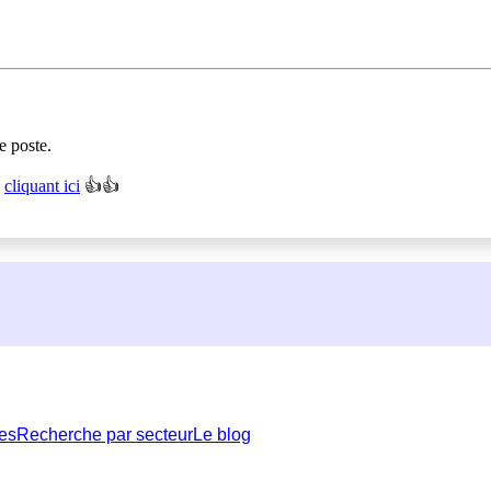
e poste.
n
cliquant ici
👍👍
es
Recherche par secteur
Le blog