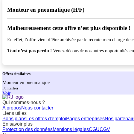
Monteur en pneumatique (H/F)
Malheureusement cette offre n’est plus disponible !️
En effet, l’offre vient d’être archivée par le recruteur en charge de c
Tout n’est pas perdu !
Venez découvrir nos autres opportunités e
Offres
similaires
Monteur en pneumatique
Pontarlier
Voir
Qui sommes-nous ?
A propos
Nous contacter
Liens utiles
Bons plans
Les offres d'emploi
Pages entreprises
Nos partenair
En savoir plus
Protection des données
Mentions légales
CGU
CGV