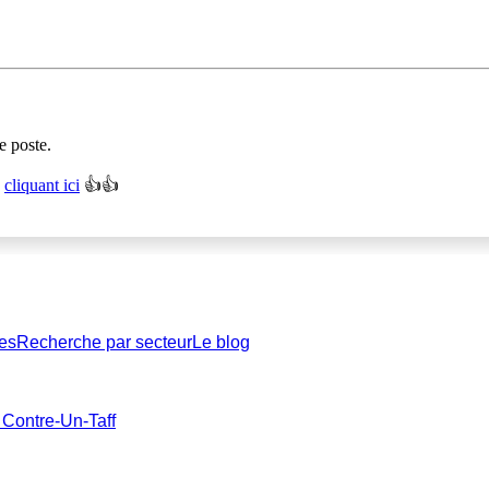
e poste.
n
cliquant ici
👍👍
es
Recherche par secteur
Le blog
 Contre-Un-Taff