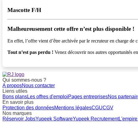
Mascotte F/H
Malheureusement cette offre n’est plus disponible !️
En effet, l’offre vient d’être archivée par le recruteur en charge de c
Tout n’est pas perdu !
Venez découvrir nos autres opportunités e
Qui sommes-nous ?
A propos
Nous contacter
Liens utiles
Bons plans
Les offres d'emploi
Pages entreprises
Nos partenair
En savoir plus
Protection des données
Mentions légales
CGU
CGV
Nos marques
Réservoir Jobs
Yupeek Software
Yupeek Recrutement
L'empire