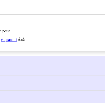
e poste.
n
cliquant ici
👍👍