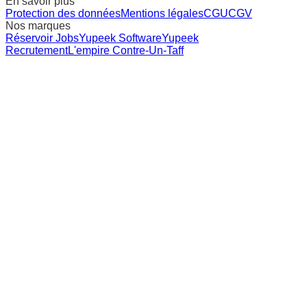
En savoir plus
Protection des données
Mentions légales
CGU
CGV
Nos marques
Réservoir Jobs
Yupeek Software
Yupeek
Recrutement
L'empire Contre-Un-Taff