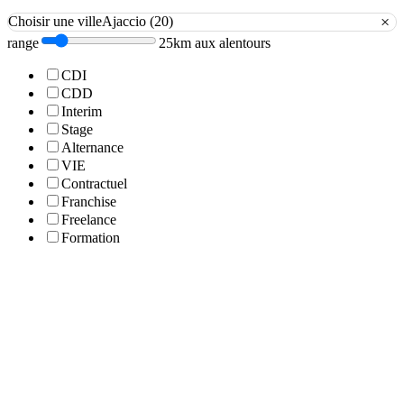
×
Choisir une ville
Ajaccio (20)
range
25km aux alentours
CDI
CDD
Interim
Stage
Alternance
VIE
Contractuel
Franchise
Freelance
Formation