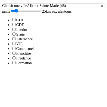
×
Choisir une ville
Albaret-Sainte-Marie (48)
range
25km aux alentours
CDI
CDD
Interim
Stage
Alternance
VIE
Contractuel
Franchise
Freelance
Formation