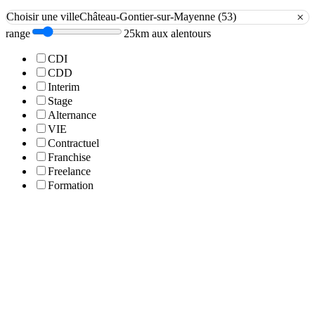
×
Choisir une ville
Château-Gontier-sur-Mayenne (53)
range
25km aux alentours
CDI
CDD
Interim
Stage
Alternance
VIE
Contractuel
Franchise
Freelance
Formation