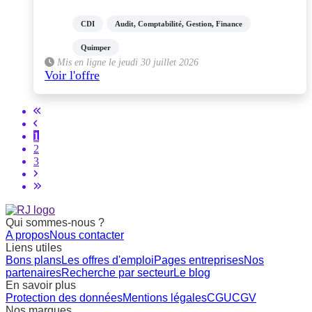
CDI
Audit, Comptabilité, Gestion, Finance
Quimper
Mis en ligne le jeudi 30 juillet 2026
Voir l'offre
1
2
3
Qui sommes-nous ?
A propos
Nous contacter
Liens utiles
Bons plans
Les offres d'emploi
Pages entreprises
Nos
partenaires
Recherche par secteur
Le blog
En savoir plus
Protection des données
Mentions légales
CGU
CGV
Nos marques