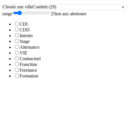
×
Choisir une ville
Combrit (29)
range
25km aux alentours
CDI
CDD
Interim
Stage
Alternance
VIE
Contractuel
Franchise
Freelance
Formation