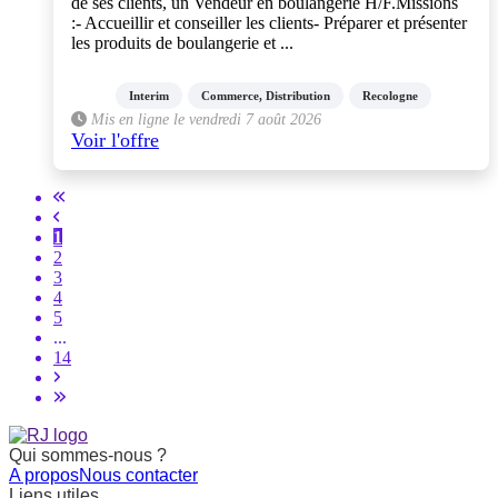
de ses clients, un Vendeur en boulangerie H/F.Missions
:- Accueillir et conseiller les clients- Préparer et présenter
les produits de boulangerie et ...
Interim
Commerce, Distribution
Recologne
Mis en ligne le vendredi 7 août 2026
Voir l'offre
1
2
3
4
5
...
14
Qui sommes-nous ?
A propos
Nous contacter
Liens utiles