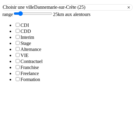
×
Choisir une ville
Dannemarie-sur-Crète (25)
range
25km aux alentours
CDI
CDD
Interim
Stage
Alternance
VIE
Contractuel
Franchise
Freelance
Formation