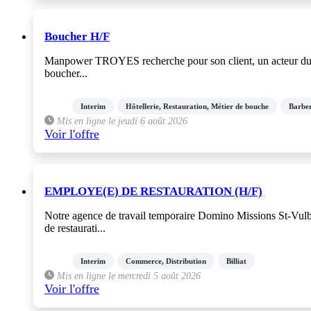
Boucher H/F
Manpower TROYES recherche pour son client, un acteur du sec
boucher...
Interim
Hôtellerie, Restauration, Métier de bouche
Barber
Mis en ligne le jeudi 6 août 2026
Voir l'offre
EMPLOYE(E) DE RESTAURATION (H/F)
Notre agence de travail temporaire Domino Missions St-Vu
de restaurati...
Interim
Commerce, Distribution
Billiat
Mis en ligne le mercredi 5 août 2026
Voir l'offre