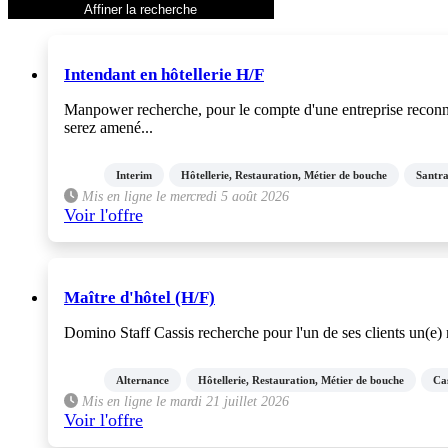
range
Affiner la recherche
25km aux alentours
CDI
CDD
Intendant en hôtellerie H/F
Interim
Stage
Manpower recherche, pour le compte d'une entreprise reconn
Alternance
serez amené...
VIE
Contractuel
Interim
Hôtellerie, Restauration, Métier de bouche
Santr
Franchise
Mis en ligne le mercredi 5 août 2026
Freelance
Voir l'offre
Formation
Maître d'hôtel (H/F)
Domino Staff Cassis recherche pour l'un de ses clients un(e) m
Alternance
Hôtellerie, Restauration, Métier de bouche
Cas
Mis en ligne le mardi 21 juillet 2026
Voir l'offre