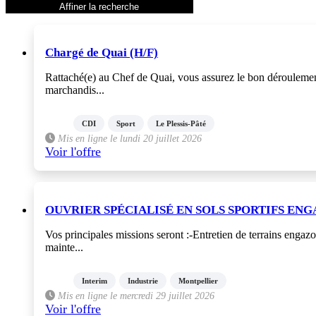
range
Affiner la recherche
25km aux alentours
CDI
CDD
Chargé de Quai (H/F)
Interim
Stage
Rattaché(e) au Chef de Quai, vous assurez le bon déroulement 
Alternance
marchandis...
VIE
Contractuel
CDI
Sport
Le Plessis-Pâté
Franchise
Mis en ligne le lundi 20 juillet 2026
Freelance
Voir l'offre
Formation
OUVRIER SPÉCIALISÉ EN SOLS SPORTIFS ENG
Vos principales missions seront :-Entretien de terrains enga
mainte...
Interim
Industrie
Montpellier
Mis en ligne le mercredi 29 juillet 2026
Voir l'offre