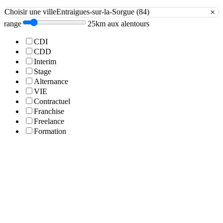
×
Choisir une ville
Entraigues-sur-la-Sorgue (84)
range
25km aux alentours
CDI
CDD
Interim
Stage
Alternance
VIE
Contractuel
Franchise
Freelance
Formation