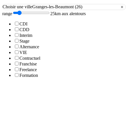
×
Choisir une ville
Granges-les-Beaumont (26)
range
25km aux alentours
CDI
CDD
Interim
Stage
Alternance
VIE
Contractuel
Franchise
Freelance
Formation