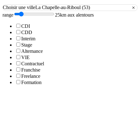
×
Choisir une ville
La Chapelle-au-Riboul (53)
range
25km aux alentours
CDI
CDD
Interim
Stage
Alternance
VIE
Contractuel
Franchise
Freelance
Formation