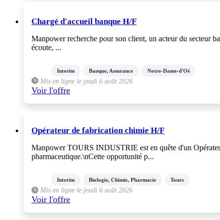
Chargé d'accueil banque H/F
Manpower recherche pour son client, un acteur du secteur ban
écoute, ...
Interim
Banque, Assurance
Notre-Dame-d'Oé
Mis en ligne le jeudi 6 août 2026
Voir l'offre
Opérateur de fabrication chimie H/F
Manpower TOURS INDUSTRIE est en quête d'un Opérateur de
pharmaceutique.\nCette opportunité p...
Interim
Biologie, Chimie, Pharmacie
Tours
Mis en ligne le jeudi 6 août 2026
Voir l'offre