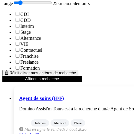
range
25km aux alentours
CDI
CDD
Interim
Stage
Alternance
VIE
Contractuel
Franchise
Freelance
Formation
Réinitialiser mes critères de recherche
Affiner la recherche
Agent de soins (H/F)
Domino Assist'm Tours est à la recherche d'un/e Agent de Soins
Interim
Médical
Bléré
Mis en ligne le vendredi 7 août 2026