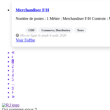
Merchandiser F/H
Nombre de postes : 1 Métier : Merchandiser F/H Contexte : Mis
CDD
Commerce, Distribution
Tours
Mis en ligne le jeudi 6 août 2026
Voir l'offre
1
2
3
4
5
...
9
Qui sommes-nous ?