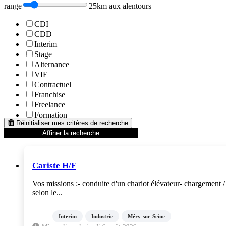
range
25km aux alentours
CDI
CDD
Interim
Stage
Alternance
VIE
Contractuel
Franchise
Freelance
Formation
Réinitialiser mes critères de recherche
Affiner la recherche
Cariste H/F
Vos missions :- conduite d'un chariot élévateur- chargement
selon le...
Interim
Industrie
Méry-sur-Seine