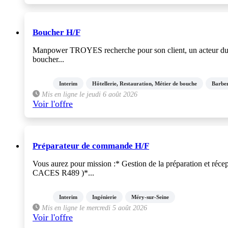
Boucher H/F
Manpower TROYES recherche pour son client, un acteur du sec
boucher...
Interim
Hôtellerie, Restauration, Métier de bouche
Barber
Mis en ligne le jeudi 6 août 2026
Voir l'offre
Préparateur de commande H/F
Vous aurez pour mission :* Gestion de la préparation et r
CACES R489 )*...
Interim
Ingénierie
Méry-sur-Seine
Mis en ligne le mercredi 5 août 2026
Voir l'offre