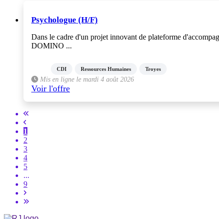
Psychologue (H/F)
Dans le cadre d'un projet innovant de plateforme d'accompagn
DOMINO ...
CDI
Ressources Humaines
Troyes
Mis en ligne le mardi 4 août 2026
Voir l'offre
1
2
3
4
5
...
9