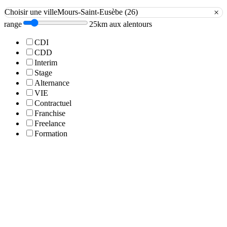
×
Choisir une ville
Mours-Saint-Eusèbe (26)
range
25km aux alentours
CDI
CDD
Interim
Stage
Alternance
VIE
Contractuel
Franchise
Freelance
Formation