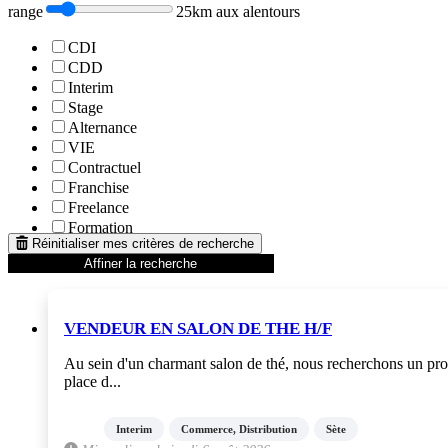
range
25km aux alentours
CDI
CDD
Interim
Stage
Alternance
VIE
Contractuel
Franchise
Freelance
Formation
Réinitialiser mes critères de recherche
Affiner la recherche
VENDEUR EN SALON DE THE H/F
Au sein d'un charmant salon de thé, nous recherchons un pro
place d...
Interim
Commerce, Distribution
Sète