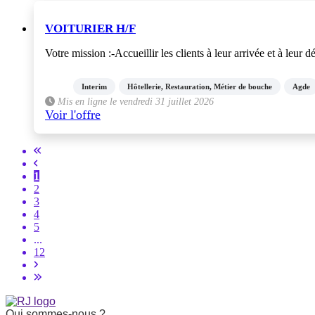
VOITURIER H/F
Votre mission :-Accueillir les clients à leur arrivée et à leur
Interim
Hôtellerie, Restauration, Métier de bouche
Agde
Mis en ligne le vendredi 31 juillet 2026
Voir l'offre
1
2
3
4
5
...
12
Qui sommes-nous ?