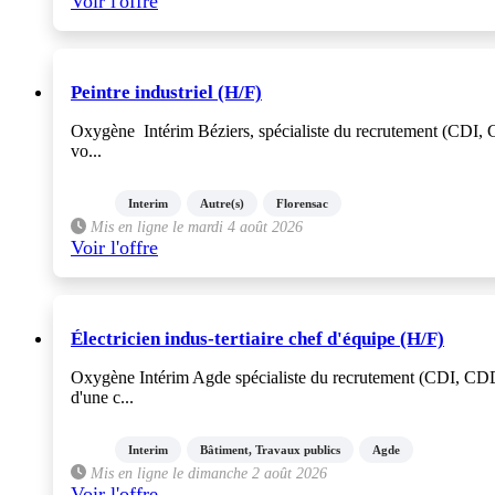
Voir l'offre
Peintre industriel (H/F)
Oxygène Intérim Béziers, spécialiste du recrutement (CDI, CDD
vo...
Interim
Autre(s)
Florensac
Mis en ligne le mardi 4 août 2026
Voir l'offre
Électricien indus-tertiaire chef d'équipe (H/F)
Oxygène Intérim Agde spécialiste du recrutement (CDI, CDD, i
d'une c...
Interim
Bâtiment, Travaux publics
Agde
Mis en ligne le dimanche 2 août 2026
Voir l'offre