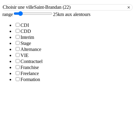
×
Choisir une ville
Saint-Brandan (22)
range
25km aux alentours
CDI
CDD
Interim
Stage
Alternance
VIE
Contractuel
Franchise
Freelance
Formation