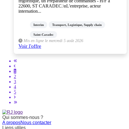
frigorifique, un Préparateur de commandes - H/F à
22600, ST CARADEC.\nL'entreprise, acteur
internation...
Interim
Transport, Logistique, Supply chain
Saint-Caradec
Mis en ligne le mercredi 5 août 2026
Voir l'offre
1
2
3
4
5
Qui sommes-nous ?
A propos
Nous contacter
Liens utiles