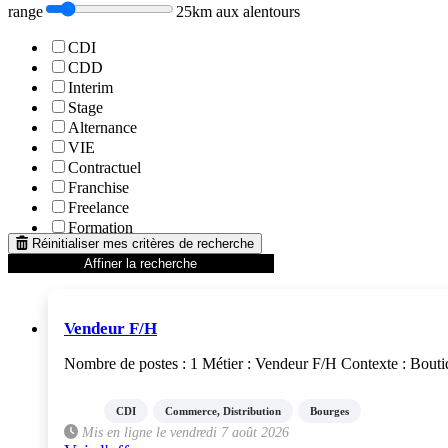
range
25km aux alentours
CDI
CDD
Interim
Stage
Alternance
VIE
Contractuel
Franchise
Freelance
Formation
Réinitialiser mes critères de recherche
Affiner la recherche
Vendeur F/H
Nombre de postes : 1 Métier : Vendeur F/H Contexte : Boutiqu
CDI
Commerce, Distribution
Bourges
Mis en ligne le vendredi 7 août 2026