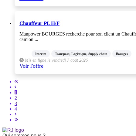
Chauffeur PL H/F
Manpower BOURGES recherche pour son client un Chauffeur PL 
camion....
Interim
Transport, Logistique, Supply chain
Bourges
Mis en ligne le vendredi 7 août 2026
Voir l'offre
1
2
3
4
Qui sommes-nous ?