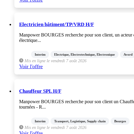
Electricien bâtiment/TP/VRD H/F
Manpower BOURGES recherche pour son client, un acteur du s
électrique...
Interim
Electrique, Electrotechnique, Electronique
Avord
Mis en ligne le vendredi 7 août 2026
Voir l'offre
Chauffeur SPL H/F
Manpower BOURGES recherche pour son client un Chauffeur SP
tournées - R...
Interim
Transport, Logistique, Supply chain
Bourges
Mis en ligne le vendredi 7 août 2026
Voir l'offre