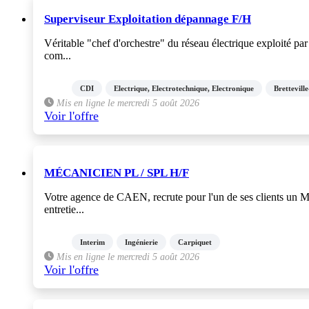
Superviseur Exploitation dépannage F/H
Véritable "chef d'orchestre" du réseau électrique exploité pa
com...
CDI
Electrique, Electrotechnique, Electronique
Brettevill
Mis en ligne le mercredi 5 août 2026
Voir l'offre
MÉCANICIEN PL / SPL H/F
Votre agence de CAEN, recrute pour l'un de ses clients un 
entretie...
Interim
Ingénierie
Carpiquet
Mis en ligne le mercredi 5 août 2026
Voir l'offre