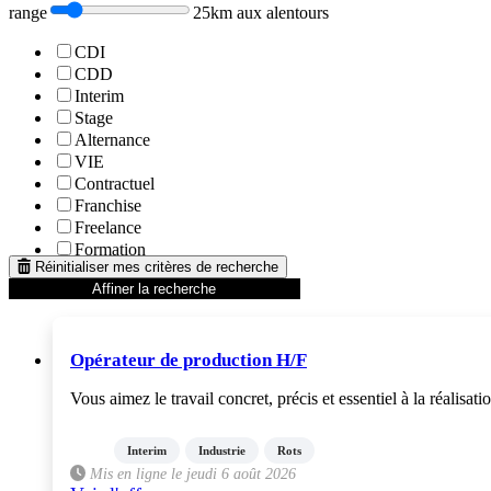
range
25km aux alentours
CDI
CDD
Interim
Stage
Alternance
VIE
Contractuel
Franchise
Freelance
Formation
Réinitialiser mes critères de recherche
Affiner la recherche
Opérateur de production H/F
Vous aimez le travail concret, précis et essentiel à la réalisa
Interim
Industrie
Rots
Mis en ligne le jeudi 6 août 2026