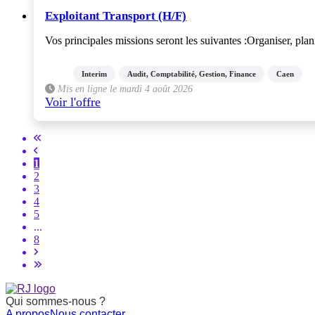
Exploitant Transport (H/F)
Vos principales missions seront les suivantes :Organiser, plani
Interim
Audit, Comptabilité, Gestion, Finance
Caen
Mis en ligne le mardi 4 août 2026
Voir l'offre
1
2
3
4
5
...
8
Qui sommes-nous ?
A propos
Nous contacter