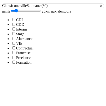
×
Choisir une ville
Saumane (30)
range
25km aux alentours
CDI
CDD
Interim
Stage
Alternance
VIE
Contractuel
Franchise
Freelance
Formation