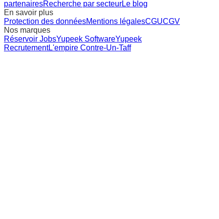
partenaires
Recherche par secteur
Le blog
En savoir plus
Protection des données
Mentions légales
CGU
CGV
Nos marques
Réservoir Jobs
Yupeek Software
Yupeek
Recrutement
L'empire Contre-Un-Taff