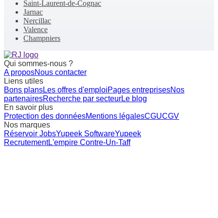
Saint-Laurent-de-Cognac
Jarnac
Nercillac
Valence
Champniers
Qui sommes-nous ?
A propos
Nous contacter
Liens utiles
Bons plans
Les offres d'emploi
Pages entreprises
Nos
partenaires
Recherche par secteur
Le blog
En savoir plus
Protection des données
Mentions légales
CGU
CGV
Nos marques
Réservoir Jobs
Yupeek Software
Yupeek
Recrutement
L'empire Contre-Un-Taff