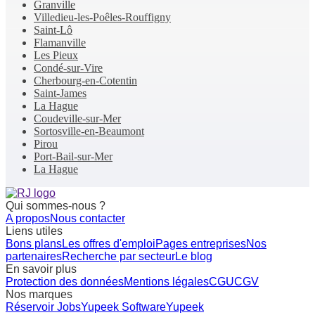
Granville
Villedieu-les-Poêles-Rouffigny
Saint-Lô
Flamanville
Les Pieux
Condé-sur-Vire
Cherbourg-en-Cotentin
Saint-James
La Hague
Coudeville-sur-Mer
Sortosville-en-Beaumont
Pirou
Port-Bail-sur-Mer
La Hague
Qui sommes-nous ?
A propos
Nous contacter
Liens utiles
Bons plans
Les offres d'emploi
Pages entreprises
Nos
partenaires
Recherche par secteur
Le blog
En savoir plus
Protection des données
Mentions légales
CGU
CGV
Nos marques
Réservoir Jobs
Yupeek Software
Yupeek