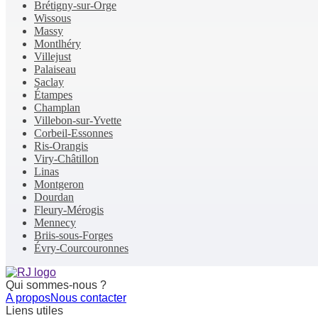
Brétigny-sur-Orge
Wissous
Massy
Montlhéry
Villejust
Palaiseau
Saclay
Étampes
Champlan
Villebon-sur-Yvette
Corbeil-Essonnes
Ris-Orangis
Viry-Châtillon
Linas
Montgeron
Dourdan
Fleury-Mérogis
Mennecy
Briis-sous-Forges
Évry-Courcouronnes
Qui sommes-nous ?
A propos
Nous contacter
Liens utiles