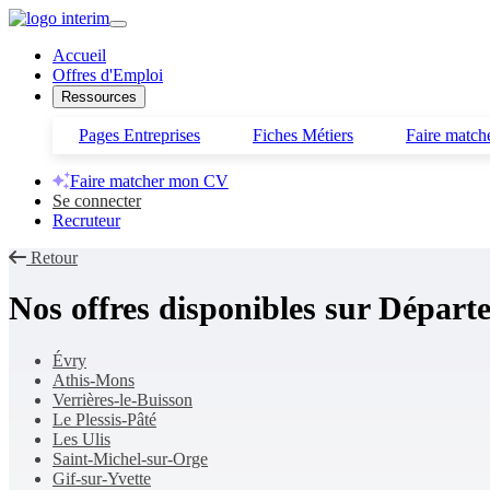
Accueil
Offres d'Emploi
Ressources
Pages Entreprises
Fiches Métiers
Faire matc
Faire matcher mon CV
Se connecter
Recruteur
Retour
Nos offres disponibles sur
Départe
Évry
Athis-Mons
Verrières-le-Buisson
Le Plessis-Pâté
Les Ulis
Saint-Michel-sur-Orge
Gif-sur-Yvette