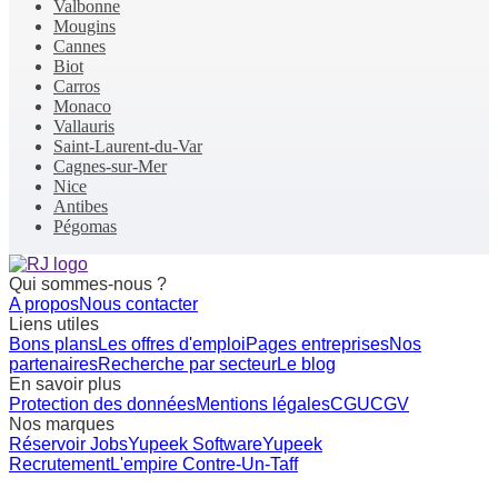
Valbonne
Mougins
Cannes
Biot
Carros
Monaco
Vallauris
Saint-Laurent-du-Var
Cagnes-sur-Mer
Nice
Antibes
Pégomas
Qui sommes-nous ?
A propos
Nous contacter
Liens utiles
Bons plans
Les offres d'emploi
Pages entreprises
Nos
partenaires
Recherche par secteur
Le blog
En savoir plus
Protection des données
Mentions légales
CGU
CGV
Nos marques
Réservoir Jobs
Yupeek Software
Yupeek
Recrutement
L'empire Contre-Un-Taff