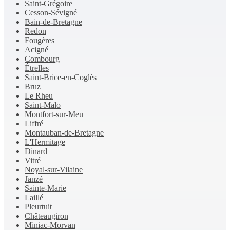
Saint-Grégoire
Cesson-Sévigné
Bain-de-Bretagne
Redon
Fougères
Acigné
Combourg
Étrelles
Saint-Brice-en-Coglès
Bruz
Le Rheu
Saint-Malo
Montfort-sur-Meu
Liffré
Montauban-de-Bretagne
L'Hermitage
Dinard
Vitré
Noyal-sur-Vilaine
Janzé
Sainte-Marie
Laillé
Pleurtuit
Châteaugiron
Miniac-Morvan