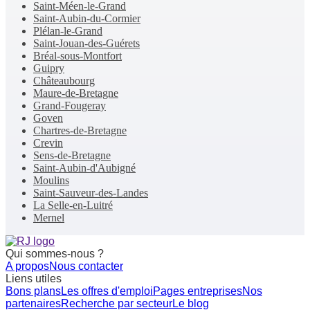
Saint-Méen-le-Grand
Saint-Aubin-du-Cormier
Plélan-le-Grand
Saint-Jouan-des-Guérets
Bréal-sous-Montfort
Guipry
Châteaubourg
Maure-de-Bretagne
Grand-Fougeray
Goven
Chartres-de-Bretagne
Crevin
Sens-de-Bretagne
Saint-Aubin-d'Aubigné
Moulins
Saint-Sauveur-des-Landes
La Selle-en-Luitré
Mernel
Qui sommes-nous ?
A propos
Nous contacter
Liens utiles
Bons plans
Les offres d'emploi
Pages entreprises
Nos
partenaires
Recherche par secteur
Le blog