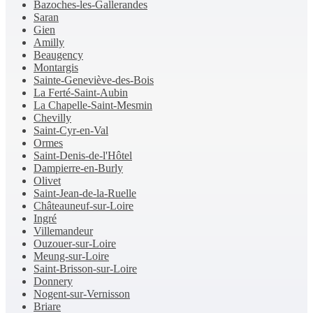
Bazoches-les-Gallerandes
Saran
Gien
Amilly
Beaugency
Montargis
Sainte-Geneviève-des-Bois
La Ferté-Saint-Aubin
La Chapelle-Saint-Mesmin
Chevilly
Saint-Cyr-en-Val
Ormes
Saint-Denis-de-l'Hôtel
Dampierre-en-Burly
Olivet
Saint-Jean-de-la-Ruelle
Châteauneuf-sur-Loire
Ingré
Villemandeur
Ouzouer-sur-Loire
Meung-sur-Loire
Saint-Brisson-sur-Loire
Donnery
Nogent-sur-Vernisson
Briare