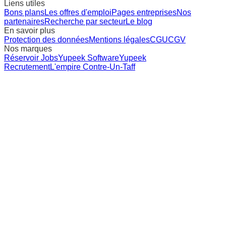
Liens utiles
Bons plans
Les offres d'emploi
Pages entreprises
Nos
partenaires
Recherche par secteur
Le blog
En savoir plus
Protection des données
Mentions légales
CGU
CGV
Nos marques
Réservoir Jobs
Yupeek Software
Yupeek
Recrutement
L'empire Contre-Un-Taff