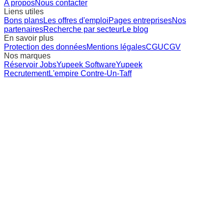
A propos
Nous contacter
Liens utiles
Bons plans
Les offres d'emploi
Pages entreprises
Nos
partenaires
Recherche par secteur
Le blog
En savoir plus
Protection des données
Mentions légales
CGU
CGV
Nos marques
Réservoir Jobs
Yupeek Software
Yupeek
Recrutement
L'empire Contre-Un-Taff