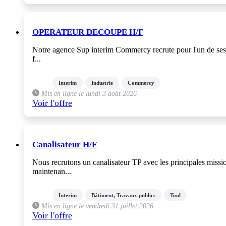
OPERATEUR DECOUPE H/F
Notre agence Sup interim Commercy recrute pour l'un de ses 
f...
Interim
Industrie
Commercy
Mis en ligne le lundi 3 août 2026
Voir l'offre
Canalisateur H/F
Nous recrutons un canalisateur TP avec les principales missi
maintenan...
Interim
Bâtiment, Travaux publics
Toul
Mis en ligne le vendredi 31 juillet 2026
Voir l'offre