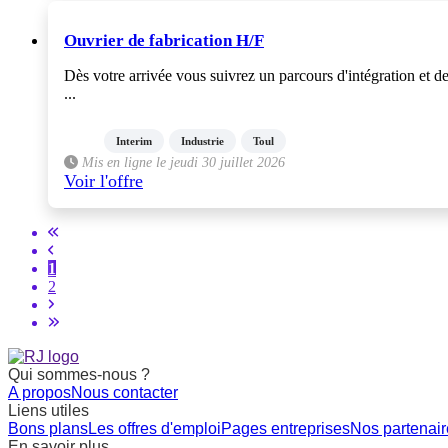
Ouvrier de fabrication H/F
Dès votre arrivée vous suivrez un parcours d'intégration et d
...
Interim
Industrie
Toul
Mis en ligne le jeudi 30 juillet 2026
Voir l'offre
1
2
Qui sommes-nous ?
A propos
Nous contacter
Liens utiles
Bons plans
Les offres d'emploi
Pages entreprises
Nos partenair
En savoir plus