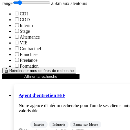
range
25km aux alentours
CDI
CDD
Interim
Stage
Alternance
VIE
Contractuel
Franchise
Freelance
Formation
Réinitialiser mes critères de recherche
Affiner la recherche
Agent d'entretien H/F
Notre agence d'intérim recherche pour l'un de ses clients un(
valorisable...
Interim
Industrie
Pagny-sur-Meuse