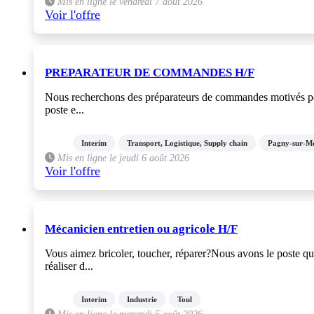
Mis en ligne le vendredi 7 août 2026
Voir l'offre
PREPARATEUR DE COMMANDES H/F
Nous recherchons des préparateurs de commandes motivés pour
poste e...
Interim
Transport, Logistique, Supply chain
Pagny-sur-M
Mis en ligne le jeudi 6 août 2026
Voir l'offre
Mécanicien entretien ou agricole H/F
Vous aimez bricoler, toucher, réparer?Nous avons le poste q
réaliser d...
Interim
Industrie
Toul
Mis en ligne le mercredi 5 août 2026