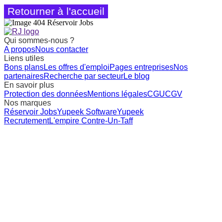
Retourner à l'accueil
Qui sommes-nous ?
A propos
Nous contacter
Liens utiles
Bons plans
Les offres d'emploi
Pages entreprises
Nos
partenaires
Recherche par secteur
Le blog
En savoir plus
Protection des données
Mentions légales
CGU
CGV
Nos marques
Réservoir Jobs
Yupeek Software
Yupeek
Recrutement
L'empire Contre-Un-Taff