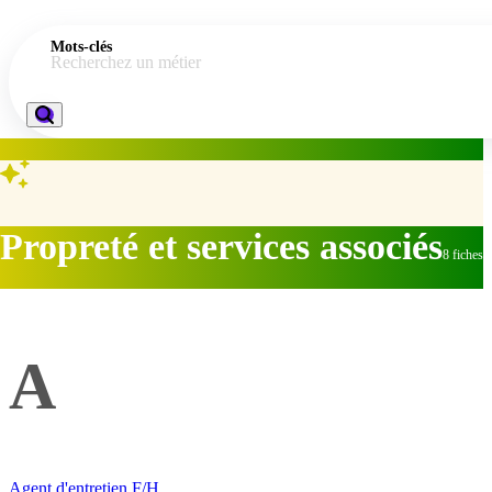
Mots-clés
Recherchez un métier
Propreté et services associés
8 fiches
A
Agent d'entretien F/H