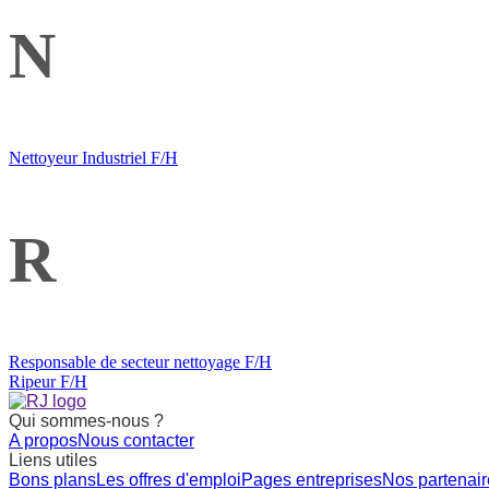
N
Nettoyeur Industriel F/H
R
Responsable de secteur nettoyage F/H
Ripeur F/H
Qui sommes-nous ?
A propos
Nous contacter
Liens utiles
Bons plans
Les offres d'emploi
Pages entreprises
Nos partenair